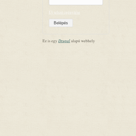
Új jelszó igénylése
Ez is egy
Drupal
alapú webhely