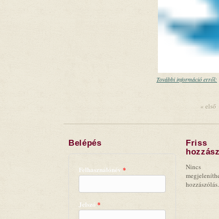
További információ erről:
« első
Oldalak
Belépés
Friss
hozzász
Nincs
Felhasználónév
*
megjeleníth
hozzászólás.
Jelszó
*