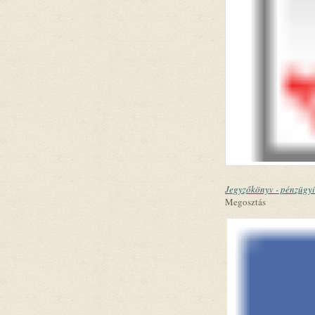
Jegyzőkönyv - pénzügyi
Megosztás