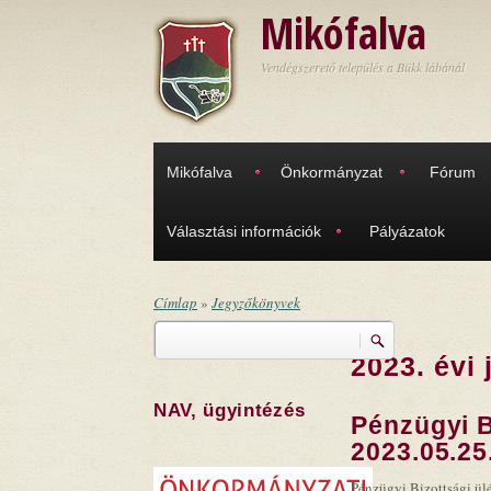
Ugrás a tartalomra
Mikófalva
Vendégszerető település a Bükk lábánál
Mikófalva
Önkormányzat
Fórum
Választási információk
Pályázatok
Címlap
»
Jegyzőkönyvek
Keresés
Jelenlegi hely
2023. évi
Keresés űrlap
NAV, ügyintézés
Pénzügyi B
2023.05.25
Pénzügyi Bizottsági ülé