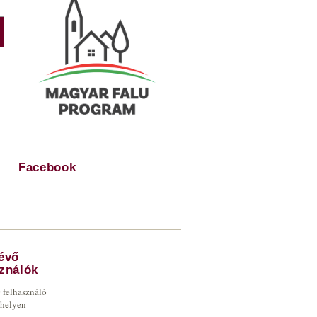
Facebook
lévő
sználók
0 felhasználó
bhelyen