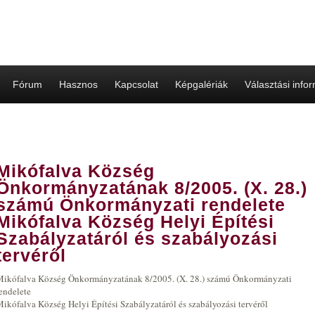
Fórum
Hasznos
Kapcsolat
Képgalériák
Választási info
Mikófalva Község
Önkormányzatának 8/2005. (X. 28.)
számú Önkormányzati rendelete
Mikófalva Község Helyi Építési
Szabályzatáról és szabályozási
tervéről
Mikófalva Község Önkormányzatának 8/2005. (X. 28.) számú Önkormányzati
endelete
ikófalva Község Helyi Építési Szabályzatáról és szabályozási tervéről