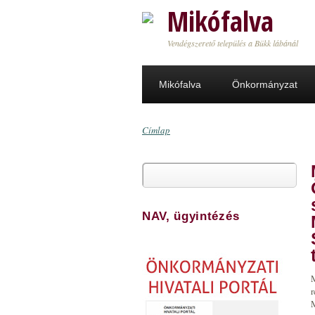
Ugrás a tartalomra
Mikófalva
Vendégszerető település a Bükk lábánál
Mikófalva
Önkormányzat
Címlap
Jelenlegi hely
Keresés
Keresés űrlap
NAV, ügyintézés
r
M