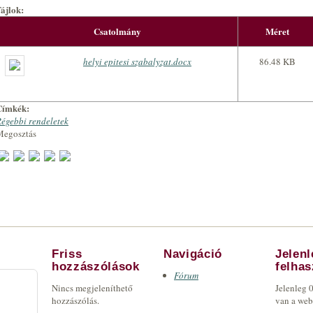
Fájlok:
Csatolmány
Méret
helyi epitesi szabalyzat.docx
86.48 KB
Címkék:
égebbi rendeletek
Megosztás
Friss
Navigáció
Jelen
hozzászólások
felha
Fórum
Nincs megjeleníthető
Jelenleg 
hozzászólás.
van a we