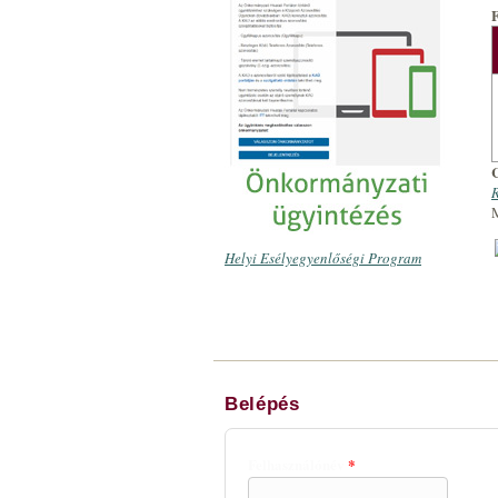
R
Helyi Esélyegyenlőségi Program
Belépés
Felhasználónév
*