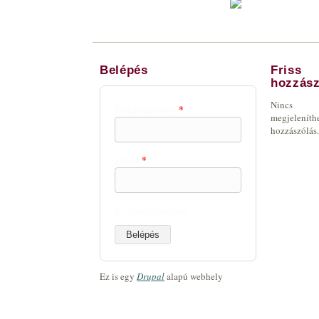
Belépés
Friss
hozzász
Nincs
Felhasználónév
*
megjeleníth
hozzászólás.
Jelszó
*
Új jelszó igénylése
Ez is egy
Drupal
alapú webhely