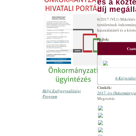
és a közte
díj megáll
6/2017 (VI.1) Mikófal
testületének önkormányz
használatáról és a közte
Fájlok:
Csat
6 Közterület
Címkék:
Helyi Esélyegyenlőségi
2017. évi Önkormányzat
Program
Megosztás