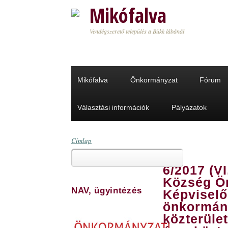
Ugrás a tartalomra
Mikófalva
Vendégszerető település a Bükk lábánál
Mikófalva
Önkormányzat
Fórum
Választási információk
Pályázatok
Címlap
Keresés
Jelenlegi hely
6/2017 (VI
Keresés űrlap
Község Ö
NAV, ügyintézés
Képviselő
önkormány
közterüle