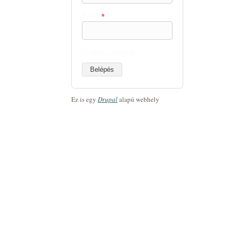
Jelszó
*
Új jelszó igénylése
Ez is egy
Drupal
alapú webhely