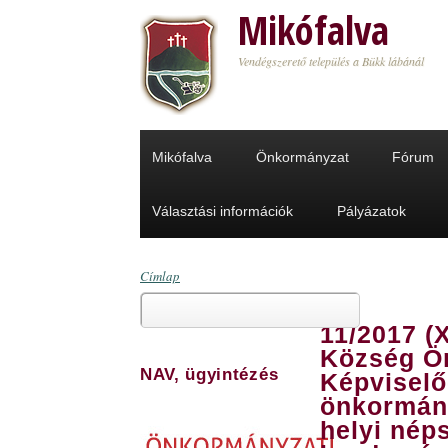
Ugrás a tartalomra
Mikófalva
Vendégszerető település a Bükk lábánál
Mikófalva
Önkormányzat
Fórum
Választási információk
Pályázatok
Címlap
Keresés
Jelenlegi hely
11/2017 (X
Keresés űrlap
Község Ö
NAV, ügyintézés
Képviselő
önkormány
helyi nép