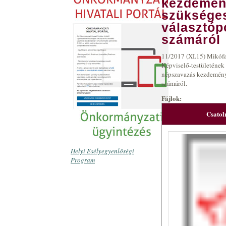
kezdemén
szüksége
választóp
számáról
11/2017 (XI.15) Mikóf
Képviselő-testületének
népszavazás kezdemény
számáról.
Fájlok:
Csato
Helyi Esélyegyenlőségi
Program