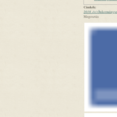
Címkék:
2018. évi Önkormányzat
Megosztás