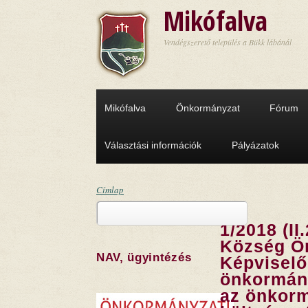
Ugrás a tartalomra
Mikófalva
Vendégszerető település a Bükk lábánál
Mikófalva
Önkormányzat
Fórum
Választási információk
Pályázatok
Címlap
Keresés
Jelenlegi hely
1/2018 (II
Keresés űrlap
Község Ö
NAV, ügyintézés
Képviselő
önkormány
az önkorm