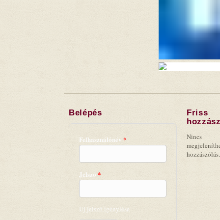
Belépés
Friss
hozzász
Nincs
Felhasználónév
*
megjeleníth
hozzászólás.
Jelszó
*
Új jelszó igénylése