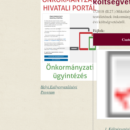
költségve
1/2018 (II.27.) Mikóf
testületének önkormány
évi költségvetéséről.
Fájlok:
Csat
Helyi Esélyegyenlőségi
Program
1. Költségvetés