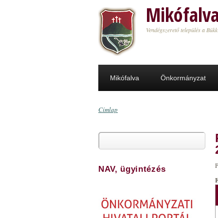
Ugrás a tartalomra
Mikófalv
Vendégszerető település a Bükk
Mikófalva
Önkormányzat
Címlap
Jelenlegi hely
Keresés
Keresés űrlap
P
NAV, ügyintézés