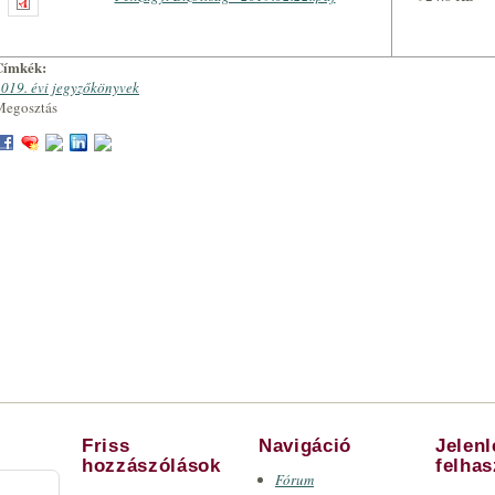
Címkék:
019. évi jegyzőkönyvek
Megosztás
Friss
Navigáció
Jelen
hozzászólások
felha
Fórum