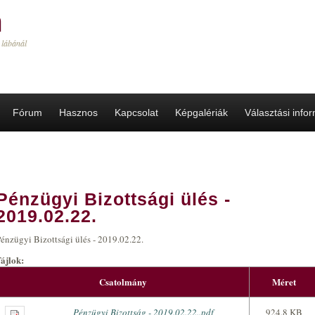
a
 lábánál
Fórum
Hasznos
Kapcsolat
Képgalériák
Választási info
Pénzügyi Bizottsági ülés -
2019.02.22.
énzügyi Bizottsági ülés - 2019.02.22.
Fájlok:
Csatolmány
Méret
Pénzügyi Bizottság - 2019.02.22..pdf
924.8 KB