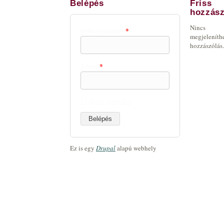
Belépés
Friss
hozzász
Nincs
Felhasználónév
*
megjeleníth
hozzászólás.
Jelszó
*
Új jelszó igénylése
Ez is egy
Drupal
alapú webhely