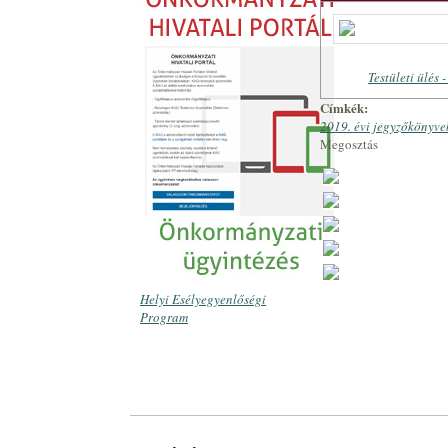
Testületi ülés 
Címkék:
2019. évi jegyzőkönyve
Megosztás
Helyi Esélyegyenlőségi
Program