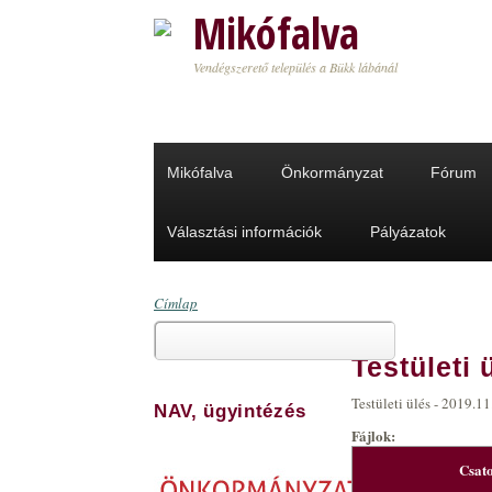
Ugrás a tartalomra
Mikófalva
Vendégszerető település a Bükk lábánál
Mikófalva
Önkormányzat
Fórum
Választási információk
Pályázatok
Címlap
Keresés
Jelenlegi hely
Testületi 
Keresés űrlap
Testületi ülés - 2019.11
NAV, ügyintézés
Fájlok:
Csat