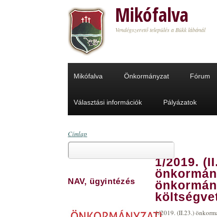
Ugrás a tartalomra
Mikófalva
Vendégszerető település a Bükk lábánál
Mikófalva
Önkormányzat
Fórum
Választási információk
Pályázatok
Címlap
Keresés
Jelenlegi hely
1/2019. (II
Keresés űrlap
önkormány
NAV, ügyintézés
önkormány
költségve
1/2019. (II.23.) önkor