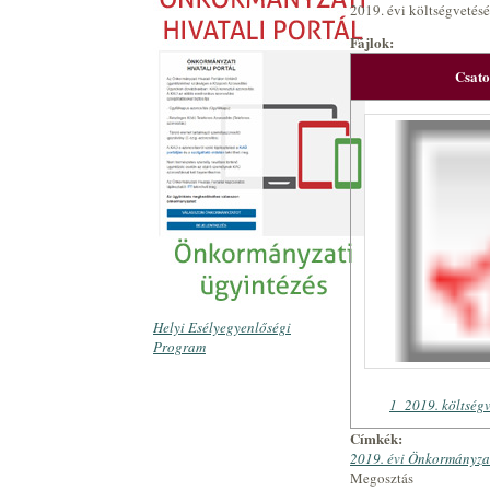
2019. évi költségvetésé
Fájlok:
Csat
Helyi Esélyegyenlőségi
Program
1_2019. költségv
Címkék:
2019. évi Önkormányzat
Megosztás