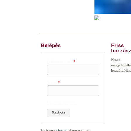
Belépés
Friss
hozzász
Nincs
Felhasználónév
*
megjeleníth
hozzászólás.
Jelszó
*
Új jelszó igénylése
Ez is egy
Drupal
alapú webhely