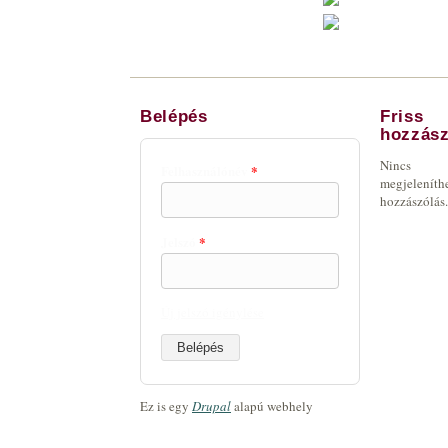
Belépés
Friss
hozzász
Nincs
Felhasználónév
*
megjeleníth
hozzászólás.
Jelszó
*
Új jelszó igénylése
Ez is egy
Drupal
alapú webhely