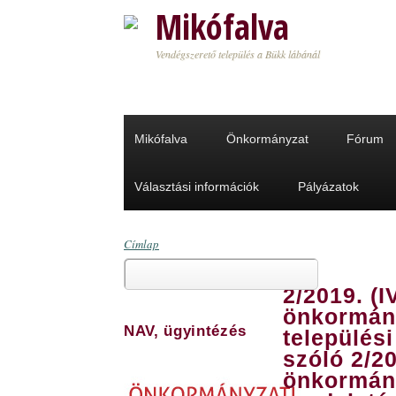
Ugrás a tartalomra
Mikófalva
Vendégszerető település a Bükk lábánál
Mikófalva
Önkormányzat
Fórum
Választási információk
Pályázatok
Címlap
Keresés
Jelenlegi hely
2/2019. (I
Keresés űrlap
önkormány
NAV, ügyintézés
település
szóló 2/201
önkormán