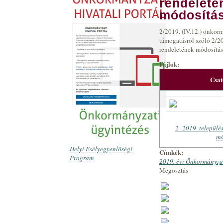
rendeleté
módosítás
2/2019. (IV.12.) önkorm
támogatásról szóló 2/20
rendeletének módosítás
Fájlok:
Csa
2_2019. település
mó
Helyi Esélyegyenlőségi
Címkék:
Program
2019. évi Önkormányzat
Megosztás