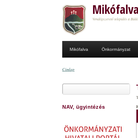
Ugrás a tartalomra
Mikófalv
Vendégszerető település a Bükk
Mikófalva
Önkormányzat
Címlap
Jelenlegi hely
Keresés
Keresés űrlap
T
NAV, ügyintézés