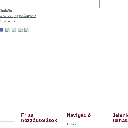
Címkék:
020. évi jegyzőkönyvek
Megosztás
Friss
Navigáció
Jelen
hozzászólások
felha
Fórum