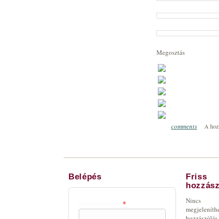
Megosztás
comments
A hoz
0
Belépés
Friss
hozzász
Nincs
Felhasználónév
*
megjeleníth
hozzászólás.