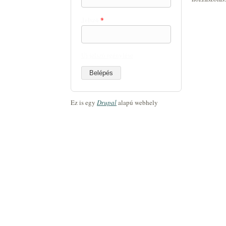
Jelszó
*
Új jelszó igénylése
Ez is egy
Drupal
alapú webhely