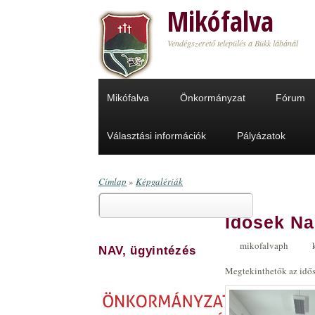
Ugrás a tartalomra
Mikófalva
Vendégszerető település a Bükk lábánál
Mikófalva
Önkormányzat
Fórum
Választási információk
Pályázatok
Címlap
»
Képgalériák
Keresés
Jelenlegi hely
Idősek Na
Keresés űrlap
mikofalvaph
NAV, ügyintézés
Megtekinthetők az idős