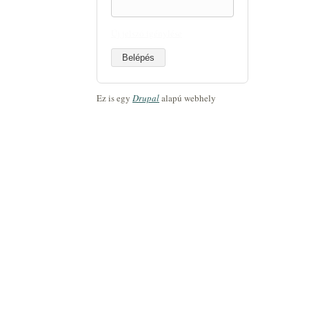
Új jelszó igénylése
Ez is egy
Drupal
alapú webhely