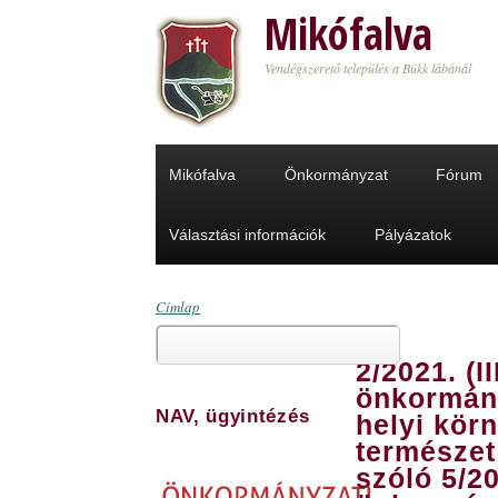
Ugrás a tartalomra
Mikófalva
Vendégszerető település a Bükk lábánál
Mikófalva
Önkormányzat
Fórum
Választási információk
Pályázatok
Címlap
Keresés
Jelenlegi hely
2/2021. (II
Keresés űrlap
önkormány
NAV, ügyintézés
helyi körn
természet
szóló 5/20