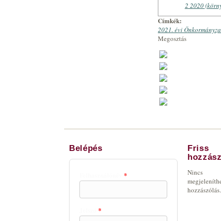
2 2020 (körn
Címkék:
2021. évi Önkormányzat
Megosztás
Belépés
Friss
hozzász
Nincs
Felhasználónév
*
megjeleníth
hozzászólás.
Jelszó
*