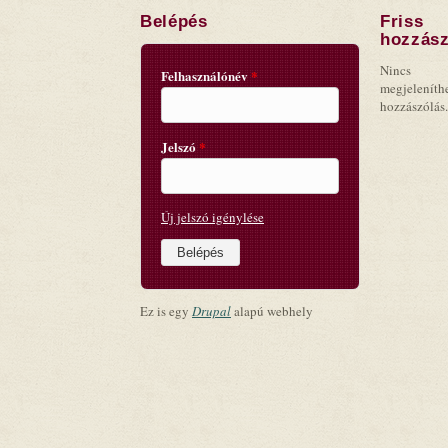
Belépés
Friss
hozzász
Nincs
Felhasználónév
*
megjeleníth
hozzászólás.
Jelszó
*
Új jelszó igénylése
Ez is egy
Drupal
alapú webhely