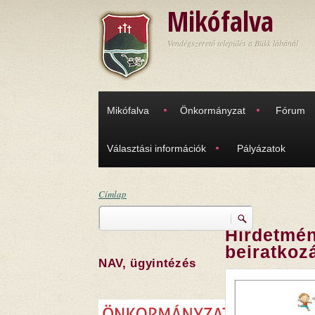
Ugrás a tartalomra
Mikófalva
Vendégszerető település a Bükk lábánál
Mikófalva
Önkormányzat
Fórum
Választási információk
Pályázatok
Címlap
Keresés
Jelenlegi hely
Hirdetmén
Keresés űrlap
beiratkoz
NAV, ügyintézés