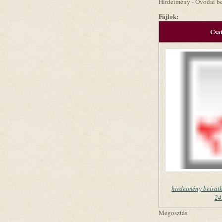
Hirdetmény - Óvodai be
Fájlok:
Csa
hirdetmény beírat
24
Megosztás