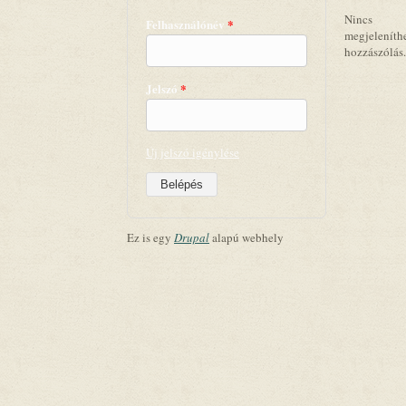
Nincs
Felhasználónév
*
megjeleníth
hozzászólás.
Jelszó
*
Új jelszó igénylése
Ez is egy
Drupal
alapú webhely