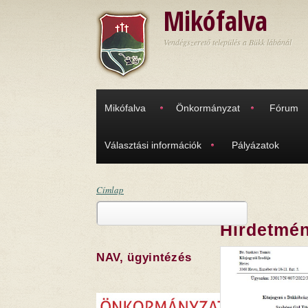
Ugrás a tartalomra
Mikófalva
Vendégszerető település a Bükk lábánál
Mikófalva
Önkormányzat
Fórum
Választási információk
Pályázatok
Címlap
Keresés
Jelenlegi hely
Hirdetmén
Keresés űrlap
NAV, ügyintézés