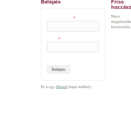
Belépés
Friss
hozzász
Nincs
Felhasználónév
*
megjeleníth
hozzászólás.
Jelszó
*
Új jelszó igénylése
Ez is egy
Drupal
alapú webhely