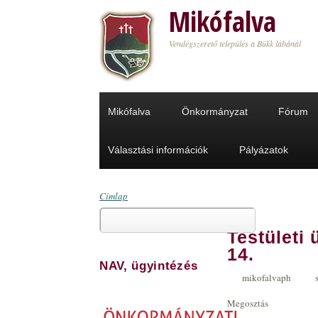
Ugrás a tartalomra
Mikófalva
Vendégszerető település a Bükk lábánál
Mikófalva
Önkormányzat
Fórum
Választási információk
Pályázatok
Címlap
Keresés
Jelenlegi hely
Testületi 
Keresés űrlap
14.
NAV, ügyintézés
mikofalvaph
Megosztás