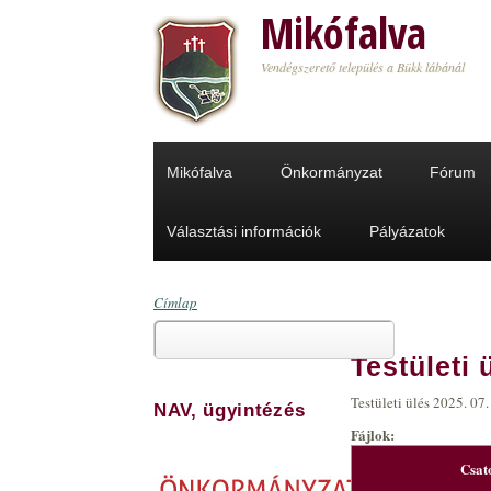
Ugrás a tartalomra
Mikófalva
Vendégszerető település a Bükk lábánál
Mikófalva
Önkormányzat
Fórum
Választási információk
Pályázatok
Címlap
Keresés
Jelenlegi hely
Testületi 
Keresés űrlap
Testületi ülés 2025. 07.
NAV, ügyintézés
Fájlok:
Csat