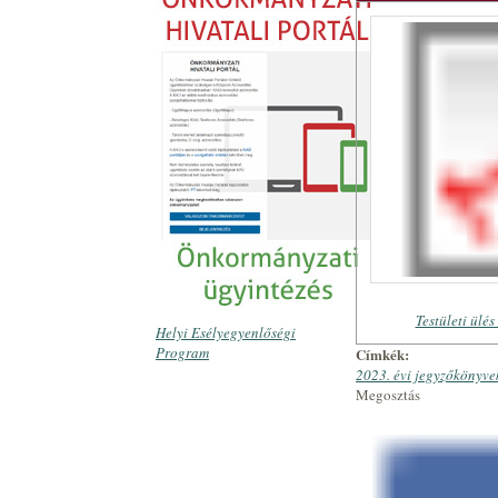
Testületi ülé
Helyi Esélyegyenlőségi
Program
Címkék:
2023. évi jegyzőkönyve
Megosztás