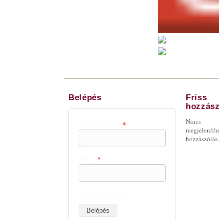
Belépés
Friss
hozzász
Nincs
Felhasználónév
*
megjeleníth
hozzászólás.
Jelszó
*
Új jelszó igénylése