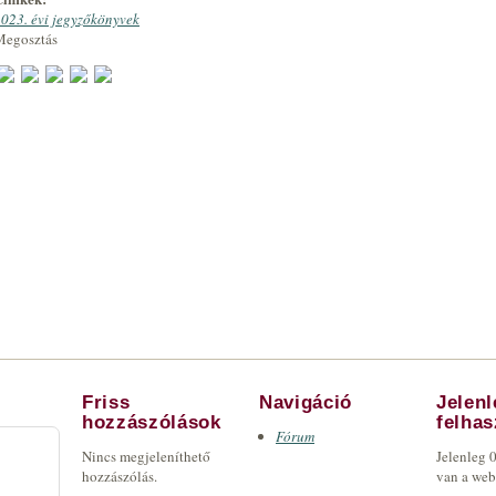
023. évi jegyzőkönyvek
Megosztás
Friss
Navigáció
Jelen
hozzászólások
felha
Fórum
Nincs megjeleníthető
Jelenleg 
hozzászólás.
van a we