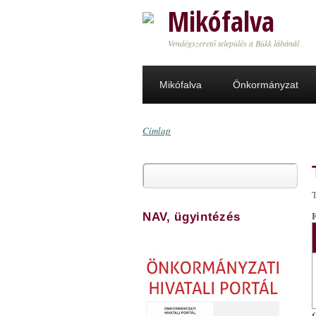
Ugrás a tartalomra
Mikófalva
Vendégszerető település a Bükk lábánál
Mikófalva
Önkormányzat
Címlap
Jelenlegi hely
Keresés
Keresés űrlap
T
NAV, ügyintézés