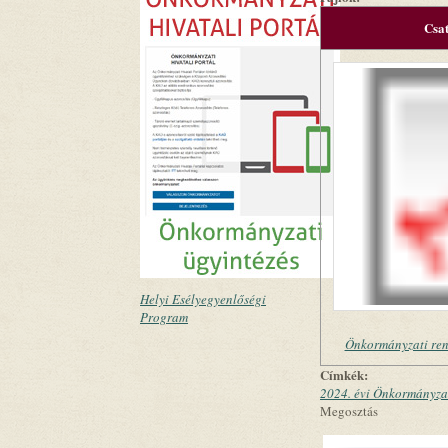
Csa
Helyi Esélyegyenlőségi
Program
Önkormányzati ren
Címkék:
2024. évi Önkormányzat
Megosztás