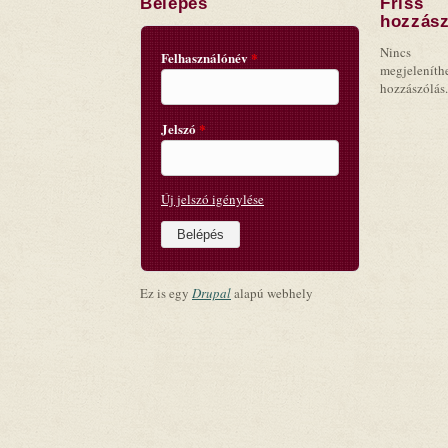
Belépés
Friss
hozzász
Nincs
Felhasználónév
*
megjeleníth
hozzászólás.
Jelszó
*
Új jelszó igénylése
Ez is egy
Drupal
alapú webhely