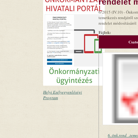
rendelet 
6/2015 (IV.10) - Önkorm
temetkezés rendjéről s
rendelet módosításáról
Fájlok:
Csat
Helyi Esélyegyenlőségi
Program
6. önk.rend_.teme