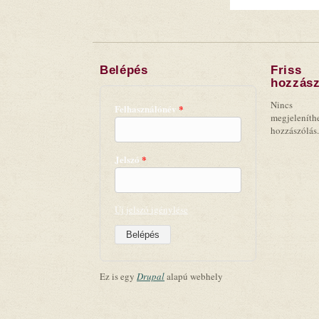
Belépés
Friss
hozzász
Nincs
Felhasználónév
*
megjeleníth
hozzászólás.
Jelszó
*
Új jelszó igénylése
Ez is egy
Drupal
alapú webhely