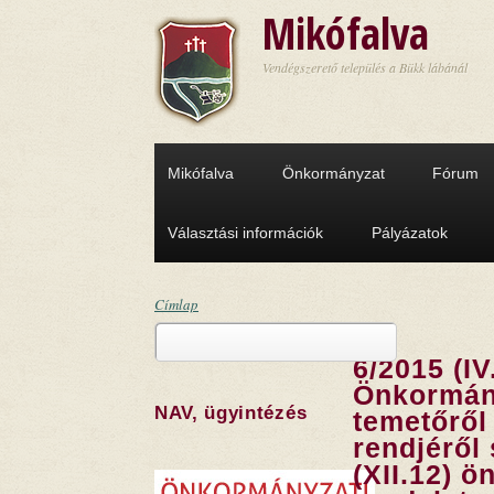
Ugrás a tartalomra
Mikófalva
Vendégszerető település a Bükk lábánál
Mikófalva
Önkormányzat
Fórum
Választási információk
Pályázatok
Címlap
Keresés
Jelenlegi hely
6/2015 (IV
Keresés űrlap
Önkormány
NAV, ügyintézés
temetőről
rendjéről
(XII.12) 