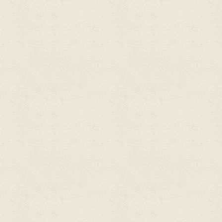
őző verseny Mikófalván! - 2017.07.22.