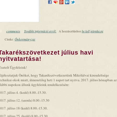
comments
További információ erről:
Falunap, palacsinta rekord kísérlet és bográcsf
A hozzászóláshoz
be kell jelentkezni
0
Önkormányzat
Címke:
Takarékszövetkezet július havi
nyitvatartása!
isztelt Ügyfeleink!
ájékoztatjuk Önöket, hogy Takarékszövetkezetünk Mikófalvai kirendeltsége
echnikai okok miatt, átmenetileg heti 1 napot tart nyitva. 2017. július hónapban az
lábbi napokon állunk ügyfeleink rendelkezésére:
017. július 4. (kedd) 8.00.-15.30.
017. július 12. (szerda) 8.00.-15.30
017. július 18 (kedd) 8.00.-15.30.
017. július 25. (kedd) 8.00.-15.30.