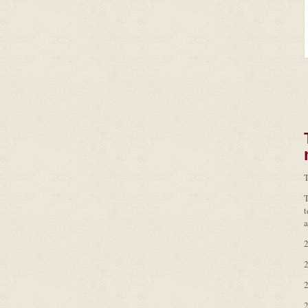
T
T
t
a
2
2
2
2