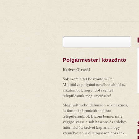
Keresés
Keresés űrlap
Polgármesteri köszöntö
Kedves Olvasó!
Sok szeretettel köszöntöm Önt
Mikófalva polgárai nevében abból az
alkalomból, hogy időt szentel
településünk megismerésére!
Megújult weboldalunkon sok hasznos,
és fontos információt találhat
településünkről. Bízom benne, mire
végigolvassa a sok hasznos és érdekes
információt, kedvet kap arra, hogy
személyesen is ellátogasson hozzánk.