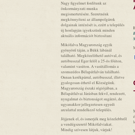
Nagy figyelmet fordítunk az
önkormányzati munka
megismertetésére. Szeretnénk
megkönnyíteni az állampolgárok
dolgainak intézését is, ezért a település
H
új honlapján igyekszünk minden
B
aktuális információt biztosítani
S
Mikófalva Magyarország egyik
gyönyörű táján, a Bükk lábánál
található. Megközelíthető autóval, és
autóbusszal Eger felől a 25-ös főúton,
valamint vasúton. A vasútállomás a
szomszédos Bélapátfalván található.
Onnan kerékpárral, autóbusszal, illetve
gyalogosan érhető el Községünk.
Magyarország északi régiójában, a
Bélapátfalvai Járásban fekvő, rendezett,
nyugalmat és biztonságot sugárzó, de
ugyanakkor jellegzetesen egyedi
arculattal rendelkező település.
M
é
Jöjjenek el, és ismerjék meg közelebbről
l
a vendégszerető Mikófalviakat.
Mindig szívesen látjuk, várjuk!