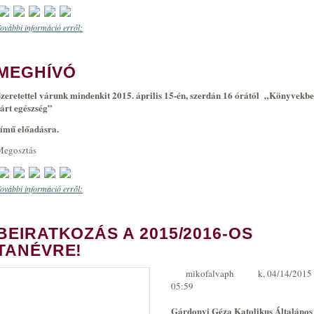
ovábbi információ erről:
„ ANYA CSAK EGY VAN”
MEGHÍVÓ
zeretettel várunk mindenkit 2015. április 15-én, szerdán 16 órától
„Könyvekbe
árt egészség”
ímű előadásra.
Megosztás
ovábbi információ erről:
MEGHÍVÓ
BEIRATKOZÁS A 2015/2016-OS
TANÉVRE!
mikofalvaph
k, 04/14/2015 
05:59
Gárdonyi Géza Katolikus Általános