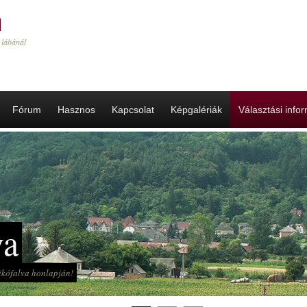
a
 lábánál
Fórum
Hasznos
Kapcsolat
Képgalériák
Választási info
va
Mikófalva honlapján!