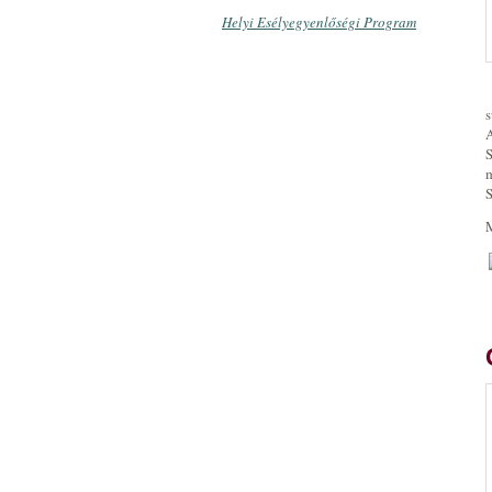
Helyi Esélyegyenlőségi Program
s
A
S
m
S