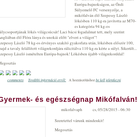
Európa-bajnokságon, az Ózdi
Súlyemelő FC versenyzője, a
mikófalván élő Szepessy László
lökésben 110 kg-ra javította az M70-
es kategória 94 kg-os
úlycsoportjának lökés világcsúcsát! Laci bácsi fogadalmat tett, mely szerint
ngliában élő Flóra lánya és unokái előtt "elveri a világot"!
zepessy László 78 kg-os érvényes szakító gyakorlata után, lökésben először 100,
ajd a tavaly felállított világrekordjára rálicitálva 110 kg-ra kérte a súlyt. Sikerült...
zepessy László ismételten Európa-bajnok! Lökésben újabb világrekorddal!
Megosztás
comments
További információ erről:
ÚJABB VILÁGCSÚCS ÉS EURÓPA-BAJNOKI 
A hozzászóláshoz
be kell jelentkezni
0
Gyermek- és egészségnap Mikófalván
mikofalvaph
cs, 05/28/2015 - 06:30
Szeretettel várunk mindenkit!
Megosztás