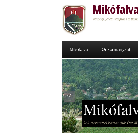
Ugrás a tartalomra
Mikófalv
Vendégszerető település a Bükk
Mikófalva
Önkormányzat
<
Mikófal
Sok szeretettel köszöntjük Önt 