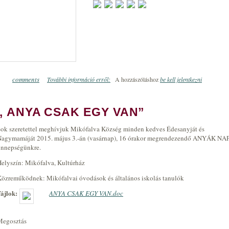
comments
További információ erről:
Gyermek- és egészségnap Mikófalván!
A hozzászóláshoz
be kell jelentkezni
0
„ ANYA CSAK EGY VAN”
ok szeretettel meghívjuk Mikófalva Község minden kedves Édesanyját és
Nagymamáját 2015. május 3.-án (vasárnap), 16 órakor megrendezendő ANYÁK NAP
ünnepségünkre.
elyszín: Mikófalva, Kultúrház
özreműködnek: Mikófalvai óvodások és általános iskolás tanulók
Fájlok:
ANYA CSAK EGY VAN.doc
Megosztás