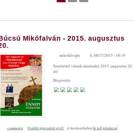
Búcsú Mikófalván - 2015. augusztus
20.
mikofalvaph
h, 08/17/2015 - 18:19
Szeretettel várunk mindenkit 2015. augusztus 20.
án!
Megosztás
comments
További információ erről:
Búcsú Mikófalván - 2015. augusztus 20.
A hozzászóláshoz
be kell jelentkezni
0