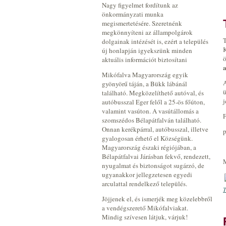
Nagy figyelmet fordítunk az
önkormányzati munka
megismertetésére. Szeretnénk
megkönnyíteni az állampolgárok
T
dolgainak intézését is, ezért a település
K
új honlapján igyekszünk minden
ö
aktuális információt biztosítani
a
Mikófalva Magyarország egyik
A
gyönyörű táján, a Bükk lábánál
ü
található. Megközelíthető autóval, és
j
autóbusszal Eger felől a 25-ös főúton,
valamint vasúton. A vasútállomás a
F
szomszédos Bélapátfalván található.
Onnan kerékpárral, autóbusszal, illetve
p
gyalogosan érhető el Községünk.
Magyarország északi régiójában, a
Bélapátfalvai Járásban fekvő, rendezett,
nyugalmat és biztonságot sugárzó, de
ugyanakkor jellegzetesen egyedi
arculattal rendelkező település.
T
Jöjjenek el, és ismerjék meg közelebbről
a vendégszerető Mikófalviakat.
Mindig szívesen látjuk, várjuk!