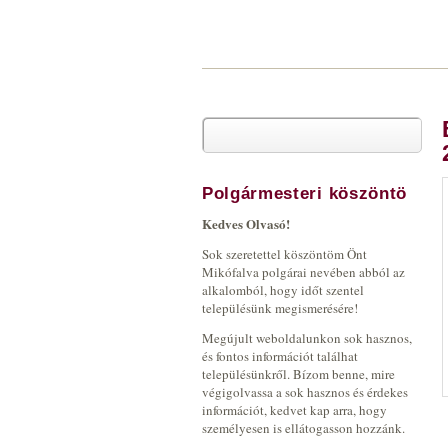
Keresés
Keresés űrlap
Polgármesteri köszöntö
Kedves Olvasó!
Sok szeretettel köszöntöm Önt
Mikófalva polgárai nevében abból az
alkalomból, hogy időt szentel
településünk megismerésére!
Megújult weboldalunkon sok hasznos,
és fontos információt találhat
településünkről. Bízom benne, mire
végigolvassa a sok hasznos és érdekes
információt, kedvet kap arra, hogy
személyesen is ellátogasson hozzánk.