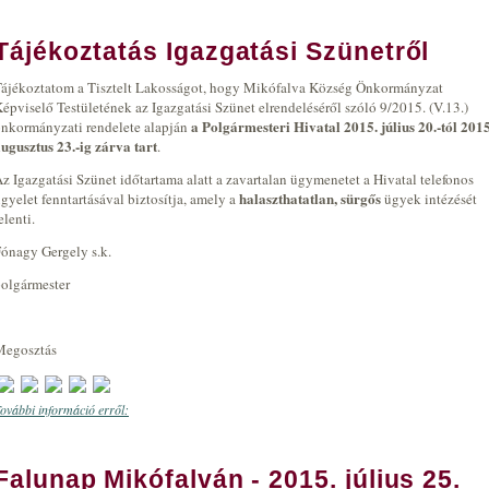
Tájékoztatás Igazgatási Szünetről
ájékoztatom a Tisztelt Lakosságot, hogy Mikófalva Község Önkormányzat
épviselő Testületének az Igazgatási Szünet elrendeléséről szóló 9/2015. (V.13.)
a Polgármesteri Hivatal 2015. július 20.-tól 2015
nkormányzati rendelete alapján
ugusztus 23.-ig zárva tart
.
z Igazgatási Szünet időtartama alatt a zavartalan ügymenetet a Hivatal telefonos
halaszthatatlan, sürgős
gyelet fenntartásával biztosítja, amely a
ügyek intézését
elenti.
ónagy Gergely s.k.
olgármester
Megosztás
ovábbi információ erről:
Tájékoztatás Igazgatási Szünetről
Falunap Mikófalván - 2015. július 25.