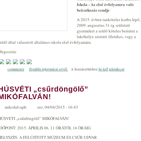
Iskola - Az első évfolyamra való
beiratkozás rendje
A 2015. évben tanköteles korba lépő,
2009. augusztus 31-ig született
gyermeket a szülő köteles beíratni a
lakóhelye szerinti illetékes, vagy a
zülő által választott általános iskola első évfolyamára.
Megosztás
comments
További információ erről:
BEIRATKOZÁS A 2015/2016-OS TANÉVRE!
A hozzászóláshoz
be kell jelentkezni
0
HÚSVÉTI „csűrdöngölő”
MIKÓFALVÁN!
mikofalvaph
szo, 04/04/2015 - 16:43
HÚSVÉTI „csűrdöngölő” MIKÓFALVÁN!
IDŐPONT: 2015. ÁPRILIS 06. 11 ÓRÁTÓL 16 ÓRÁIG
HELYSZÍN: A FELÚJÍTOTT MÚZEUM ÉS CSŰR UDVAR