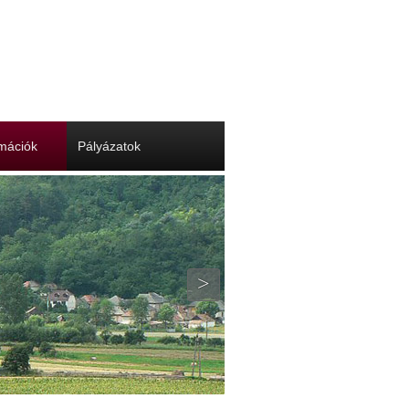
rmációk
Pályázatok
>