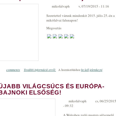
mikofalvaph
v, 07/19/2015 - 11:16
Szeretettel várunk mindenkit 2015. júlis 25.-én a
mikófalvai falunapon!
Megosztás
comments
További információ erről:
Falunap Mikófalván - 2015. július 25.
A hozzászóláshoz
be kell jelentkezni
0
ÚJABB VILÁGCSÚCS ÉS EURÓPA-
BAJNOKI ELSŐSÉG!
mikofalvaph
cs, 06/25/201
- 09:32
A Walesben zajló masters súlyemelő