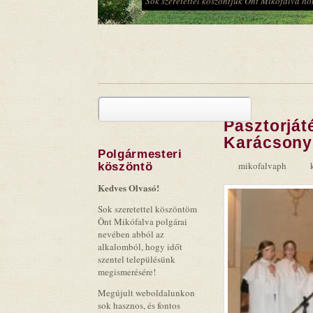
Hagyományőrző Népi Együttes
Keresés
Pásztorját
Keresés űrlap
Karácsony
Polgármesteri
mikofalvaph
köszöntö
Kedves Olvasó!
Sok szeretettel köszöntöm
Önt Mikófalva polgárai
nevében abból az
alkalomból, hogy időt
szentel településünk
megismerésére!
Megújult weboldalunkon
sok hasznos, és fontos