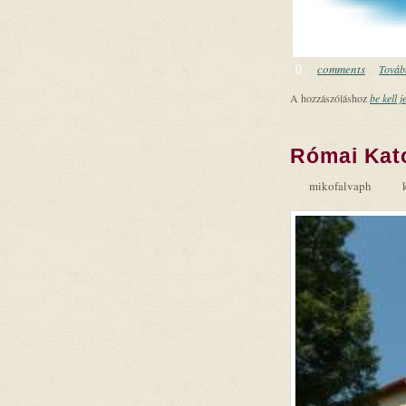
comments
Tovább
0
A hozzászóláshoz
be kell j
Római Kat
mikofalvaph