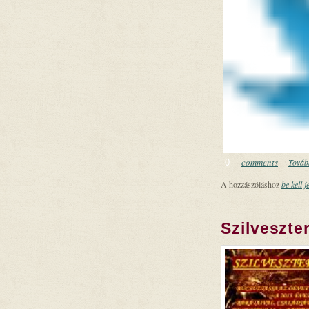
comments
Tovább
0
A hozzászóláshoz
be kell j
Szilveszte