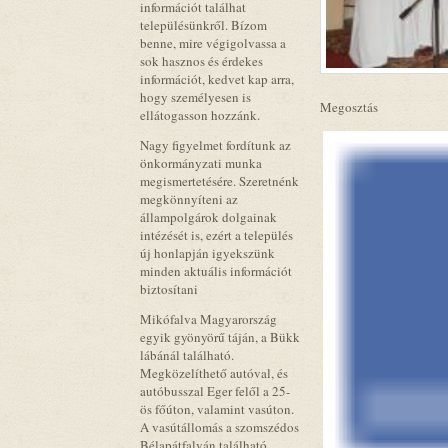
információt találhat
településünkről. Bízom
benne, mire végigolvassa a
sok hasznos és érdekes
információt, kedvet kap arra,
hogy személyesen is
Megosztás
ellátogasson hozzánk.
Nagy figyelmet fordítunk az
önkormányzati munka
megismertetésére. Szeretnénk
megkönnyíteni az
állampolgárok dolgainak
intézését is, ezért a település
új honlapján igyekszünk
minden aktuális információt
biztosítani
Mikófalva Magyarország
egyik gyönyörű táján, a Bükk
lábánál található.
Megközelíthető autóval, és
autóbusszal Eger felől a 25-
ös főúton, valamint vasúton.
A vasútállomás a szomszédos
Bélapátfalván található.