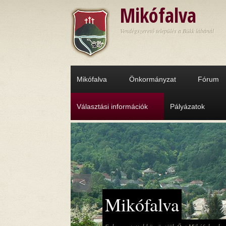
Ugrás a tartalomra
Mikófalva
Vendégszerető település a Bükk lábánál
Mikófalva
Önkormányzat
Fórum
Választási információk
Pályázatok
<
Mikófalva