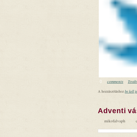
comments
Tovább
0
A hozzászóláshoz
be kell j
Adventi vá
mikofalvaph