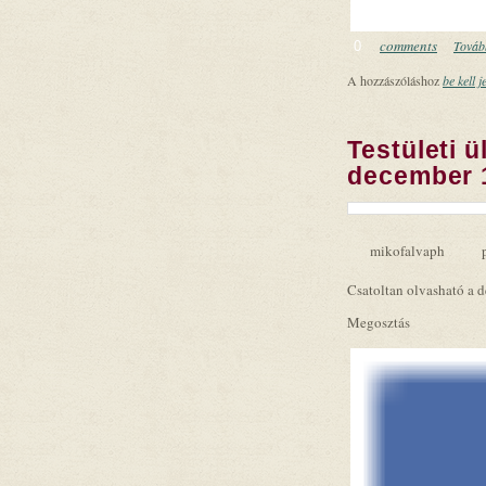
comments
Tovább
0
A hozzászóláshoz
be kell j
Testületi ü
december 
mikofalvaph
Csatoltan olvasható a d
Megosztás