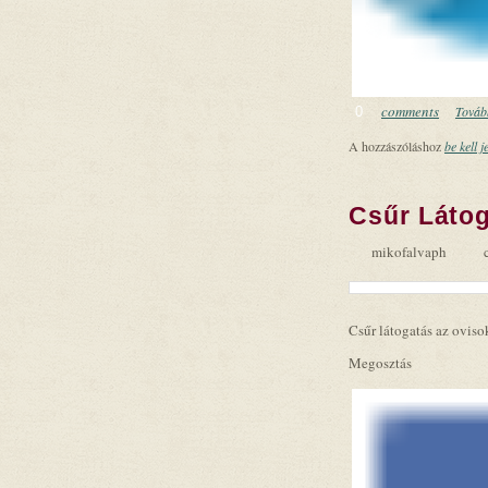
comments
Tovább
0
A hozzászóláshoz
be kell j
Csűr Látog
mikofalvaph
Csűr látogatás az oviso
Megosztás