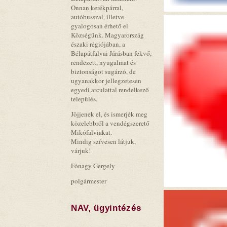
Onnan kerékpárral,
autóbusszal, illetve
gyalogosan érhető el
Községünk. Magyarország
északi régiójában, a
Bélapátfalvai Járásban fekvő,
rendezett, nyugalmat és
biztonságot sugárzó, de
ugyanakkor jellegzetesen
egyedi arculattal rendelkező
település.
Jöjjenek el, és ismerjék meg
közelebbről a vendégszerető
Mikófalviakat.
Mindig szívesen látjuk,
várjuk!
Fónagy Gergely
polgármester
NAV, ügyintézés