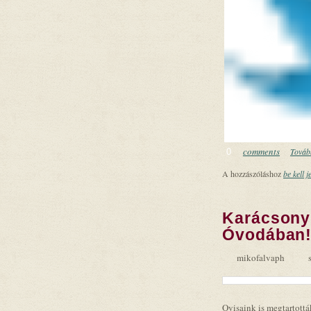
comments
Tovább
0
A hozzászóláshoz
be kell j
Karácsony
Óvodában
mikofalvaph
Ovisaink is megtartott