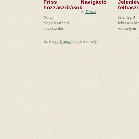
Friss
Navigáció
Jelenlé
hozzászólások
felhasz
Fórum
Nincs
Jelenleg 0
megjeleníthető
felhasználó 
hozzászólás.
webhelyen
Ez is egy
Drupal
alapú webhely