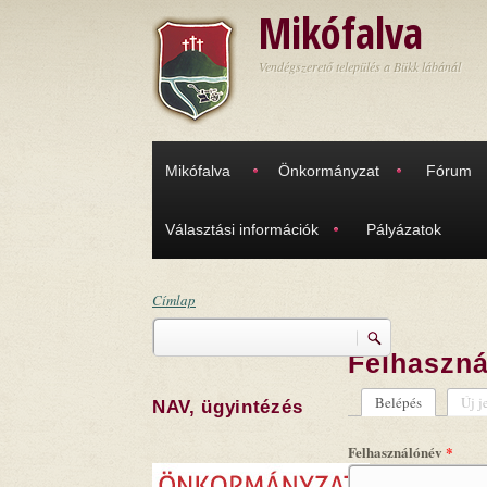
Ugrás a tartalomra
Mikófalva
Vendégszerető település a Bükk lábánál
Mikófalva
Önkormányzat
Fórum
Választási információk
Pályázatok
Címlap
Keresés
Jelenlegi hely
Felhaszná
Keresés űrlap
Belépés
(aktív fül)
Új j
NAV, ügyintézés
Elsődleges
Felhasználónév
*