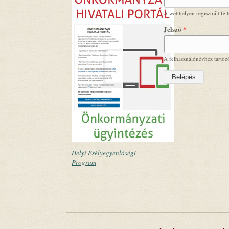
A webhelyen regisztrált fel
Jelszó
*
A felhasználónévhez tartozó
Helyi Esélyegyenlőségi
Program