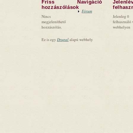
Friss
Navigáció
Jelenlé
hozzászólások
felhasz
Fórum
Nincs
Jelenleg 0
megjeleníthető
felhasználó 
hozzászólás.
webhelyen
Ez is egy
Drupal
alapú webhely