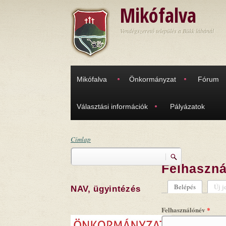
Ugrás a tartalomra
Mikófalva
Vendégszerető település a Bükk lábánál
Mikófalva
Önkormányzat
Fórum
Választási információk
Pályázatok
Címlap
Keresés
Jelenlegi hely
Felhaszná
Keresés űrlap
Belépés
(aktív fül)
Új j
NAV, ügyintézés
Elsődleges
Felhasználónév
*