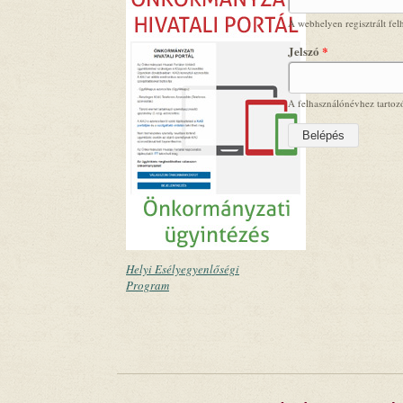
A webhelyen regisztrált fel
Jelszó
*
A felhasználónévhez tartozó
Helyi Esélyegyenlőségi
Program