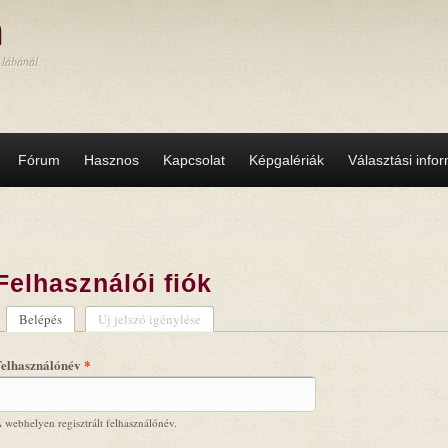
a
 lábánál
Fórum
Hasznos
Kapcsolat
Képgalériák
Választási info
Felhasználói fiók
Belépés
(aktív fül)
Új jelszó igénylése
Elsődleges fülek
Felhasználónév
*
 webhelyen regisztrált felhasználónév.