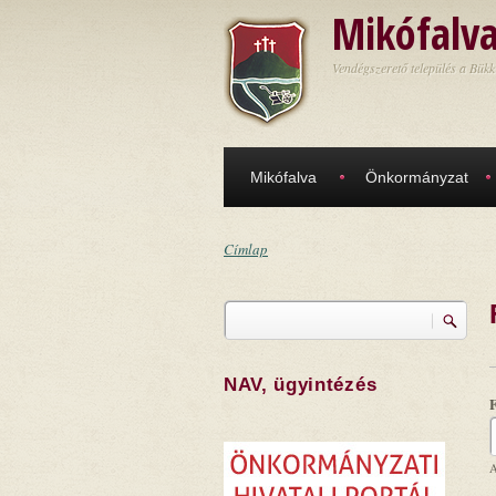
Ugrás a tartalomra
Mikófalv
Vendégszerető település a Bükk
Mikófalva
Önkormányzat
Címlap
Jelenlegi hely
Keresés
Keresés űrlap
NAV, ügyintézés
A