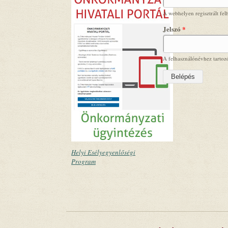
A webhelyen regisztrált fel
Jelszó
*
A felhasználónévhez tartozó
Helyi Esélyegyenlőségi
Program