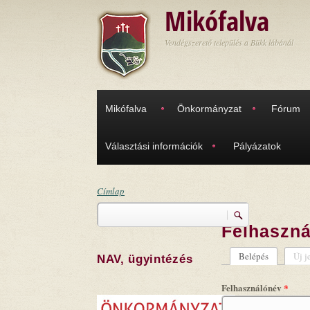
Ugrás a tartalomra
Mikófalva
Vendégszerető település a Bükk lábánál
Mikófalva
Önkormányzat
Fórum
Választási információk
Pályázatok
Címlap
Keresés
Jelenlegi hely
Felhaszná
Keresés űrlap
Belépés
(aktív fül)
Új j
NAV, ügyintézés
Elsődleges
Felhasználónév
*