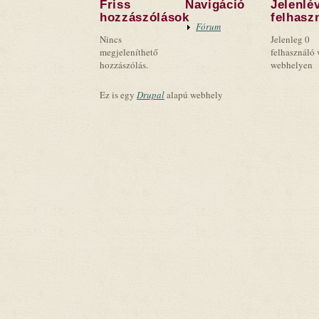
Friss
Navigáció
Jelenlé
hozzászólások
felhasz
Fórum
Nincs
Jelenleg 0
megjeleníthető
felhasználó 
hozzászólás.
webhelyen
Ez is egy
Drupal
alapú webhely