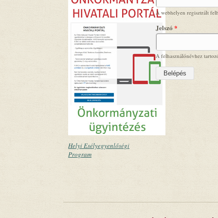
A webhelyen regisztrált fel
Jelszó
*
A felhasználónévhez tartozó
Helyi Esélyegyenlőségi
Program