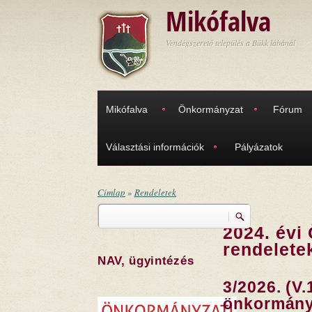
Ugrás a tartalomra
Mikófalva
Vendégszerető település a Bükk lábánál
Mikófalva
Önkormányzat
Fórum
Választási információk
Pályázatok
Címlap
»
Rendeletek
Keresés
Jelenlegi hely
2024. évi
Keresés űrlap
rendelete
NAV, ügyintézés
3/2026. (V.
önkormányz