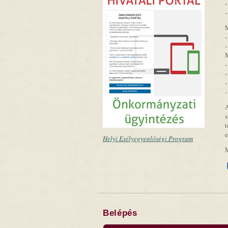
-
-
M
-
-
M
-
-
-
-
A
s
t
e
Helyi Esélyegyenlőségi Program
Belépés