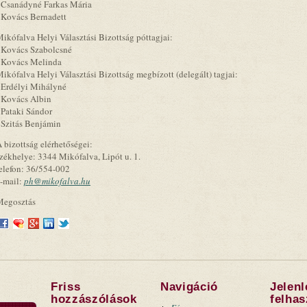
 Csanádyné Farkas Mária
 Kovács Bernadett
ikófalva Helyi Választási Bizottság póttagjai:
 Kovács Szabolcsné
 Kovács Melinda
ikófalva Helyi Választási Bizottság megbízott (delegált) tagjai:
 Erdélyi Mihályné
 Kovács Albin
 Pataki Sándor
 Szitás Benjámin
 bizottság elérhetőségei:
zékhelye: 3344 Mikófalva, Lipót u. 1.
elefon: 36/554-002
-mail:
ph@mikofalva.hu
Megosztás
Friss
Navigáció
Jelen
hozzászólások
felha