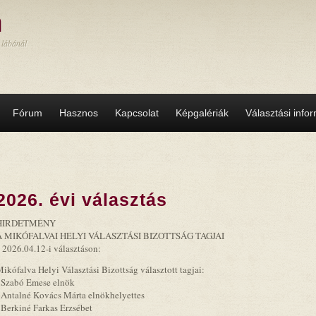
a
 lábánál
Fórum
Hasznos
Kapcsolat
Képgalériák
Választási info
2026. évi választás
HIRDETMÉNY
A MIKÓFALVAI HELYI VÁLASZTÁSI BIZOTTSÁG TAGJAI
 2026.04.12-i választáson:
ikófalva Helyi Választási Bizottság választott tagjai:
 Szabó Emese elnök
 Antalné Kovács Márta elnökhelyettes
 Berkiné Farkas Erzsébet