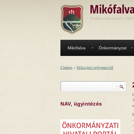
Ugrás a tartalomra
Mikófalv
Vendégszerető település a Bükk
Mikófalva
Önkormányzat
Címlap
»
Választási információk
Jelenlegi hely
Keresés
Keresés űrlap
NAV, ügyintézés
a
M
-
-
-