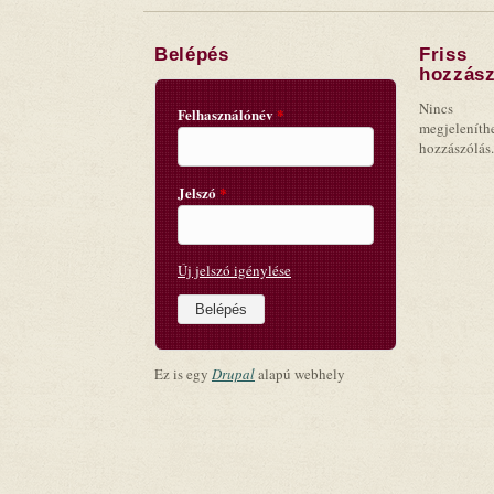
Belépés
Friss
hozzász
Nincs
Felhasználónév
*
megjeleníth
hozzászólás.
Jelszó
*
Új jelszó igénylése
Ez is egy
Drupal
alapú webhely