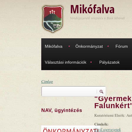
Ugrás a tartalomra
Mikófalva
Vendégszerető település a Bükk lábánál
Mikófalva
Önkormányzat
Fórum
Választási információk
Pályázatok
Címlap
Keresés
Jelenlegi hely
"Gyermeke
Keresés űrlap
Falunkért
NAV, ügyintézés
Kuratóriumi Elnök: An
Címkék:
Civil szervezetek