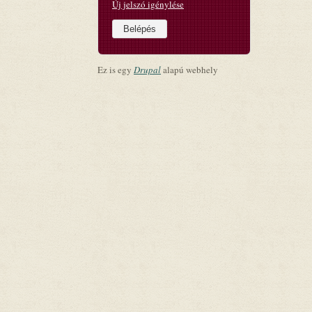
Új jelszó igénylése
Ez is egy
Drupal
alapú webhely