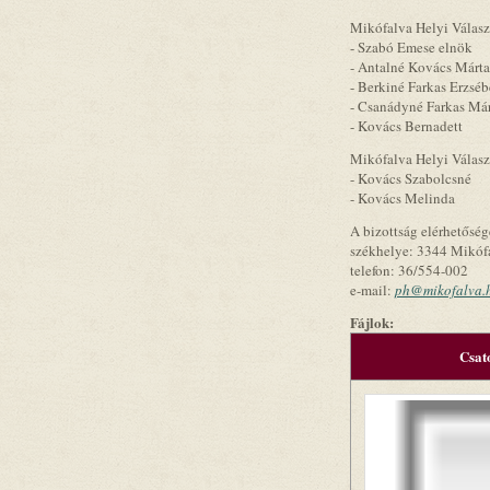
Mikófalva Helyi Választ
- Szabó Emese elnök
- Antalné Kovács Márta
- Berkiné Farkas Erzséb
- Csanádyné Farkas Má
- Kovács Bernadett
Mikófalva Helyi Választ
- Kovács Szabolcsné
- Kovács Melinda
A bizottság elérhetőség
székhelye: 3344 Mikófal
telefon: 36/554-002
e-mail:
ph@mikofalva.
Fájlok:
Csat