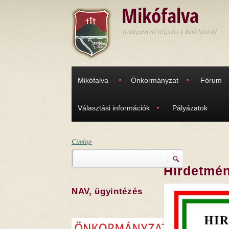
Ugrás a tartalomra
Mikófalva
Vendégszerető település a Bükk lábánál
Mikófalva
Önkormányzat
Fórum
Választási információk
Pályázatok
Címlap
Keresés
Jelenlegi hely
Hirdetmén
Keresés űrlap
NAV, ügyintézés