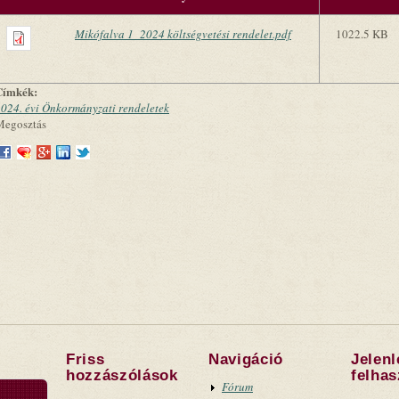
Mikófalva 1_2024 költségvetési rendelet.pdf
1022.5 KB
Címkék:
024. évi Önkormányzati rendeletek
Megosztás
Friss
Navigáció
Jelen
hozzászólások
felha
Fórum