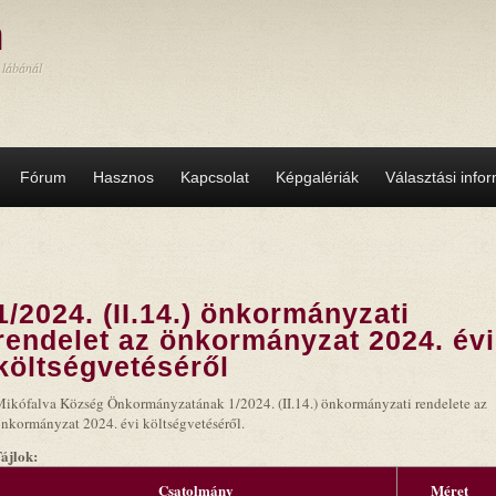
a
 lábánál
Fórum
Hasznos
Kapcsolat
Képgalériák
Választási info
1/2024. (II.14.) önkormányzati
rendelet az önkormányzat 2024. évi
költségvetéséről
ikófalva Község Önkormányzatának 1/2024. (II.14.) önkormányzati rendelete az
nkormányzat 2024. évi költségvetéséről.
Fájlok:
Csatolmány
Méret