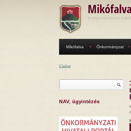
Ugrás a tartalomra
Mikófalv
Vendégszerető település a Bükk
Mikófalva
Önkormányzat
Címlap
Jelenlegi hely
Keresés
Keresés űrlap
NAV, ügyintézés
M
ö