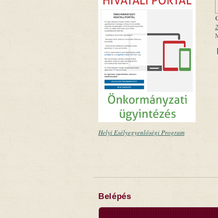
2
Helyi Esélyegyenlőségi Program
Belépés