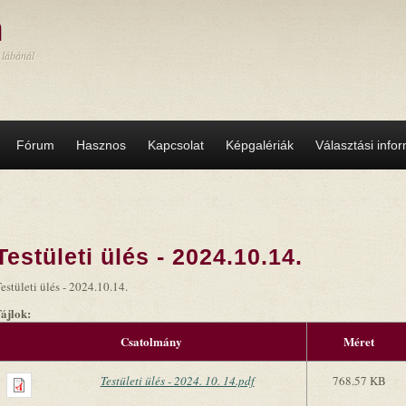
a
 lábánál
Fórum
Hasznos
Kapcsolat
Képgalériák
Választási info
Testületi ülés - 2024.10.14.
estületi ülés - 2024.10.14.
Fájlok:
Csatolmány
Méret
Testületi ülés - 2024. 10. 14.pdf
768.57 KB