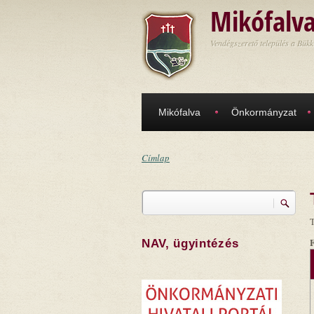
Ugrás a tartalomra
Mikófalv
Vendégszerető település a Bükk
Mikófalva
Önkormányzat
Címlap
Jelenlegi hely
Keresés
Keresés űrlap
T
NAV, ügyintézés