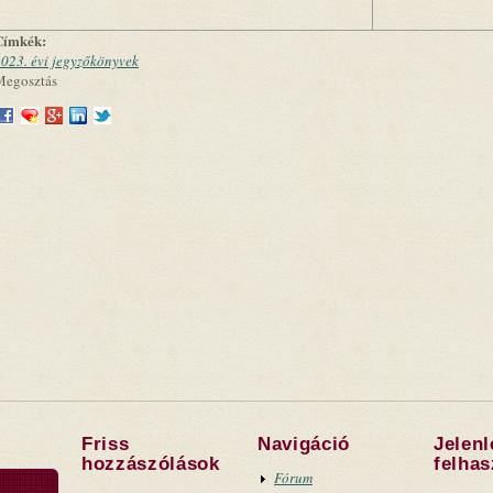
Címkék:
023. évi jegyzőkönyvek
Megosztás
Friss
Navigáció
Jelen
hozzászólások
felha
Fórum