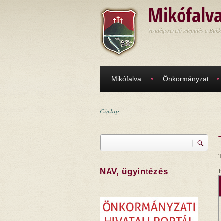
Ugrás a tartalomra
Mikófalv
Vendégszerető település a Bükk
Mikófalva
Önkormányzat
Címlap
Jelenlegi hely
Keresés
Keresés űrlap
T
NAV, ügyintézés