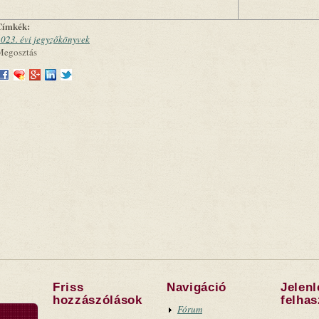
Címkék:
023. évi jegyzőkönyvek
Megosztás
Friss
Navigáció
Jelen
hozzászólások
felha
Fórum