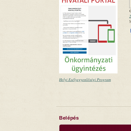
2
Helyi Esélyegyenlőségi Program
Belépés