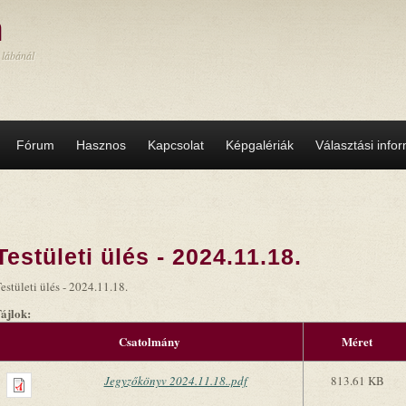
a
 lábánál
Fórum
Hasznos
Kapcsolat
Képgalériák
Választási info
Testületi ülés - 2024.11.18.
estületi ülés - 2024.11.18.
Fájlok:
Csatolmány
Méret
Jegyzőkönyv 2024.11.18..pdf
813.61 KB