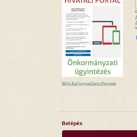
2
Helyi Esélyegyenlőségi Program
Belépés