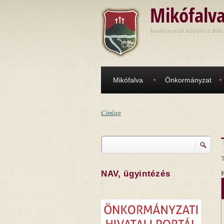
Ugrás a tartalomra
Mikófalv
Vendégszerető település a Bükk
Mikófalva
Önkormányzat
Címlap
Jelenlegi hely
Keresés
Keresés űrlap
T
NAV, ügyintézés