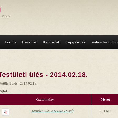
a
 lábánál
Fórum
Hasznos
Kapcsolat
Képgalériák
Választási info
Testületi ülés - 2014.02.18.
estületi ülés - 2014.02.18.
Fájlok:
Csatolmány
Méret
Testületi ülés 2014.02.18..pdf
3.01 MB