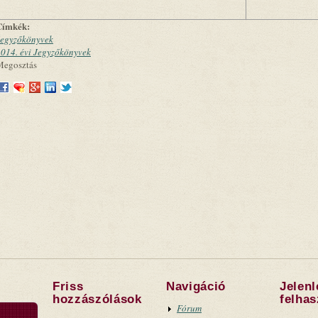
Címkék:
Jegyzőkönyvek
014. évi Jegyzőkönyvek
Megosztás
Friss
Navigáció
Jelen
hozzászólások
felha
Fórum