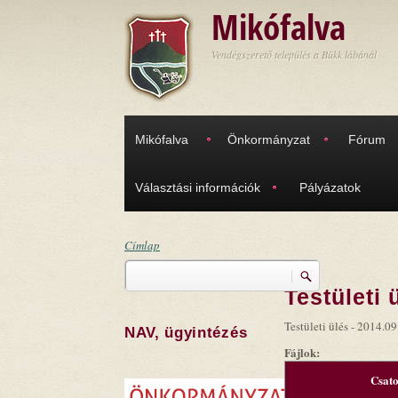
Ugrás a tartalomra
Mikófalva
Vendégszerető település a Bükk lábánál
Mikófalva
Önkormányzat
Fórum
Választási információk
Pályázatok
Címlap
Keresés
Jelenlegi hely
Testületi 
Keresés űrlap
Testületi ülés - 2014.09
NAV, ügyintézés
Fájlok:
Csat