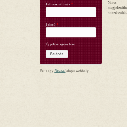
Nincs
Felhasználónév
*
megjeleníth
hozzászólás.
Jelszó
*
Új jelszó igénylése
Ez is egy
Drupal
alapú webhely