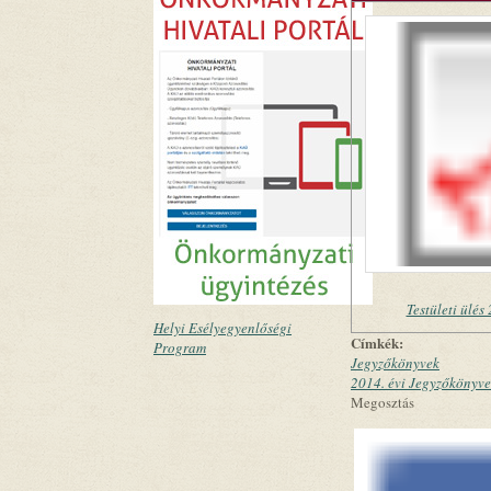
Testületi ülés
Helyi Esélyegyenlőségi
Címkék:
Program
Jegyzőkönyvek
2014. évi Jegyzőkönyv
Megosztás