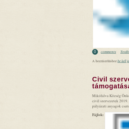
comments
Tovább
0
A hozzászóláshoz
be kell j
Civil szerv
támogatása
Mikófalva Község Önkor
civil szervezetek 2019.
pályázati anyagok csato
Fájlok: