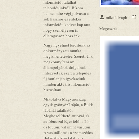
információt találhat
településünkről. Bízom
benne, mire végigolvassa a
mikofalvaph
sok hasznos és érdekes
információt, kedvet kap arra,
Megosztás
hogy személyesen is
ellátogasson hozzánk.
Nagy figyelmet fordítunk az
önkormányzati munka
megismertetésére. Szeretnénk
megkönnyíteni az
állampolgárok dolgainak
intézését is, ezért a település
új honlapján igyekszünk
minden aktuális információt
biztosítani
Mikófalva Magyarország
egyik gyönyörű táján, a Bükk
lábánál található.
Megközelíthető autóval, és
autóbusszal Eger felől a 25-
ös főúton, valamint vasúton.
A vasútállomás a szomszédos
Bélapátfalván található.