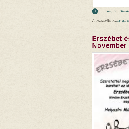
comments
Tovább
0
A hozzászóláshoz
be kell j
Erszébet és
November 