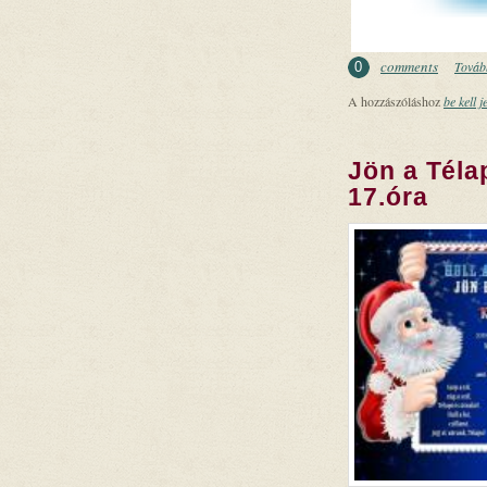
comments
Tovább
0
A hozzászóláshoz
be kell j
Jön a Téla
17.óra