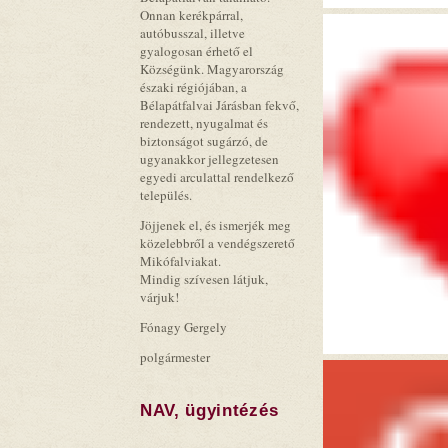
Onnan kerékpárral,
autóbusszal, illetve
gyalogosan érhető el
Községünk. Magyarország
északi régiójában, a
Bélapátfalvai Járásban fekvő,
rendezett, nyugalmat és
biztonságot sugárzó, de
ugyanakkor jellegzetesen
egyedi arculattal rendelkező
település.
Jöjjenek el, és ismerjék meg
közelebbről a vendégszerető
Mikófalviakat.
Mindig szívesen látjuk,
várjuk!
Fónagy Gergely
polgármester
NAV, ügyintézés