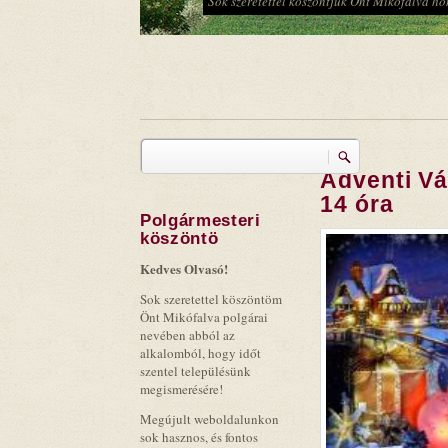
Hagyományőrző Népi Együttes
Keresés
Adventi Vá
Keresés űrlap
14 óra
Polgármesteri
köszöntö
Kedves Olvasó!
Sok szeretettel köszöntöm
Önt Mikófalva polgárai
nevében abból az
alkalomból, hogy időt
szentel településünk
megismerésére!
Megújult weboldalunkon
sok hasznos, és fontos