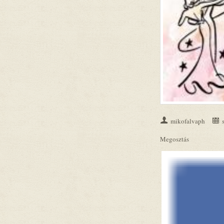
mikofalvaph
Megosztás