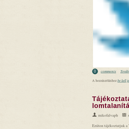
comments
Tovább
0
A hozzászóláshoz
be kell j
Tájékoztat
lomtalanítá
mikofalvaph
Ezúton tájékoztatjuk a