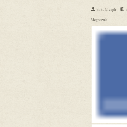
mikofalvaph
Megosztás