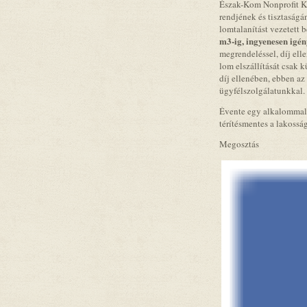
Észak-Kom Nonprofit Kf
rendjének és tisztaság
lomtalanítást vezetett 
m3-ig, ingyenesen igén
megrendeléssel, díj ell
lom elszállítását csak 
díj ellenében, ebben az
ügyfélszolgálatunkkal.
Évente egy alkalommal a
térítésmentes a lakossá
Megosztás