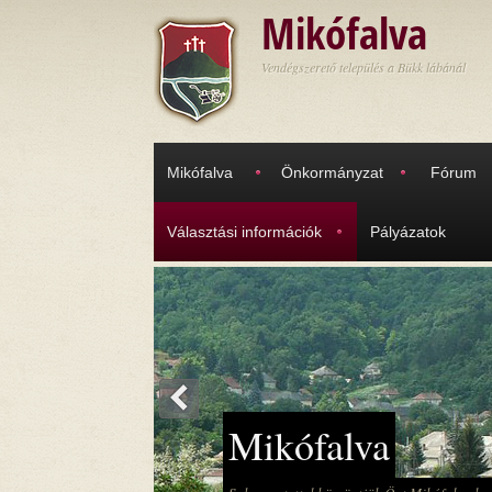
Ugrás a tartalomra
Mikófalva
Vendégszerető település a Bükk lábánál
Mikófalva
Önkormányzat
Fórum
Választási információk
Pályázatok
<
Mikófalva