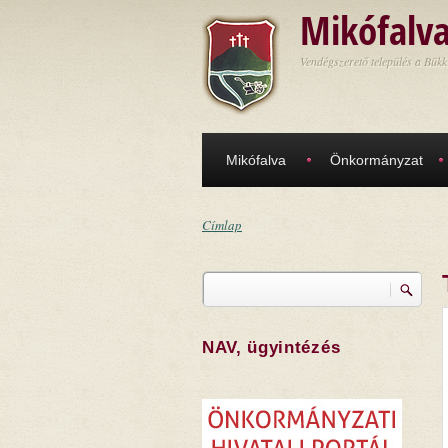
Ugrás a tartalomra
Mikófalv
Vendégszerető település a Bükk
Mikófalva
Önkormányzat
Címlap
Jelenlegi hely
Keresés
Keresés űrlap
NAV, ügyintézés