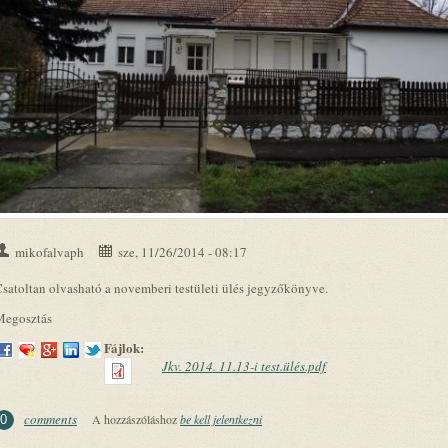
mikofalvaph
sze, 11/26/2014 - 08:17
satoltan olvasható a novemberi testületi ülés jegyzőkönyve.
Megosztás
Fájlok:
Jkv. 2014. 11.13-i test.ülés.pdf
comments
A hozzászóláshoz
be kell jelentkezni
0