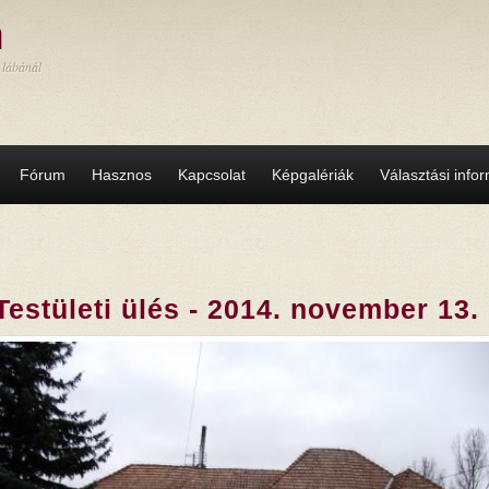
a
 lábánál
Fórum
Hasznos
Kapcsolat
Képgalériák
Választási info
Testületi ülés - 2014. november 13.