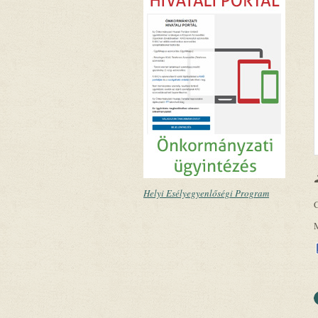
Helyi Esélyegyenlőségi Program
C