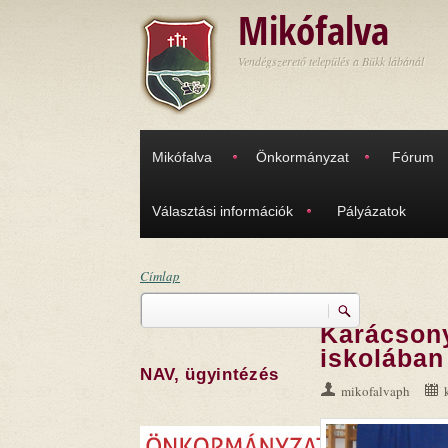
Ugrás a tartalomra
Mikófalva
Vendégszerető település a Bükk lábánál
Mikófalva
Önkormányzat
Fórum
Választási információk
Pályázatok
Címlap
Keresés
Jelenlegi hely
Karácsony
Keresés űrlap
iskolában
NAV, ügyintézés
mikofalvaph