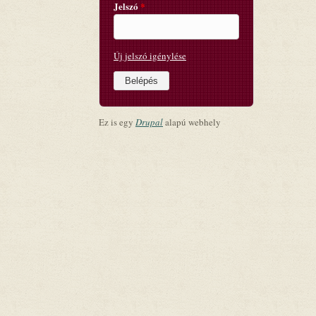
Jelszó
*
Új jelszó igénylése
Ez is egy
Drupal
alapú webhely