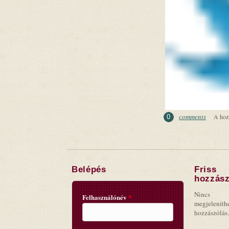
comments
A hoz
0
Belépés
Friss
hozzász
Nincs
Felhasználónév
*
megjeleníth
hozzászólás.